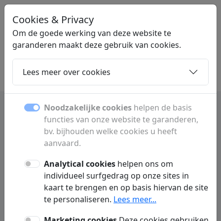
Cookies & Privacy
STARTBLIJ
.BE
Om de goede werking van deze website te
garanderen maakt deze gebruik van cookies.
Lees meer over cookies
Home
Dochters
Artikelen
Contact
Noodzakelijke cookies
helpen de basis
functies van onze website te garanderen,
Aartselaar bedrijven,
bv. bijhouden welke cookies u heeft
diensten en lokale informatie
aanvaard.
Analytical cookies
helpen ons om
Ontdek bedrijven, winkels, verenigingen,
individueel surfgedrag op onze sites in
evenementen en nuttige informatie over
kaart te brengen en op basis hiervan de site
Aartselaar voor inwoners, bezoekers en
te personaliseren.
Lees meer...
ondernemers.
Marketing cookies
Deze cookies gebruiken