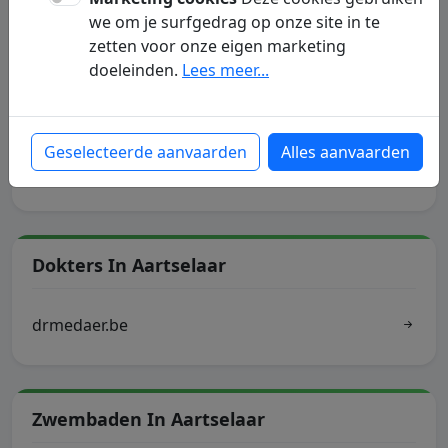
we om je surfgedrag op onze site in te
zetten voor onze eigen marketing
Gemeente Aartselaar
doeleinden.
Lees meer...
openingsurengemeentehuis.be
Geselecteerde aanvaarden
Alles aanvaarden
ocmwaartselaar.be
Dokters In Aartselaar
drmedaer.be
Zwembaden In Aartselaar